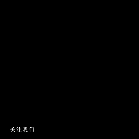
Oever是一家提供平等就业机会的公司。所有与就业相关的决定，包括招聘、晋升、
纪律处分或解雇，均基于个人的能力、资质、业绩及业务需求。我们绝不会因种
族、肤色、宗教、年龄、国籍，或任何受联邦、州或地方法律保护的身份，而歧视
任何个人。
关注我们