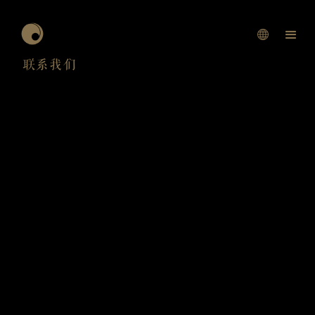
联系我们
如有任何对于活动的疑问与建议或者合作意向，请填写以下表格，或
发邮件到
info@oever.com
我们将尽快与您联系。